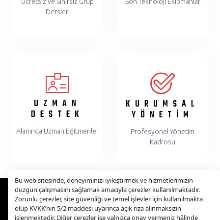
Ücretsiz ve Sınırsız Grup
Son Teknoloji Ekipmanlar
Dersleri
UZMAN
KURUMSAL
DESTEK
YÖNETİM
Alanında Uzman Eğitmenler
Profesyonel Yönetim
Kadrosu
Bu web sitesinde, deneyiminizi iyileştirmek ve hizmetlerimizin
düzgün çalışmasını sağlamak amacıyla çerezler kullanılmaktadır.
Zorunlu çerezler, site güvenliği ve temel işlevler için kullanılmakta
olup KVKK’nın 5/2 maddesi uyarınca açık rıza alınmaksızın
işlenmektedir. Diğer çerezler ise yalnızca onay vermeniz hâlinde