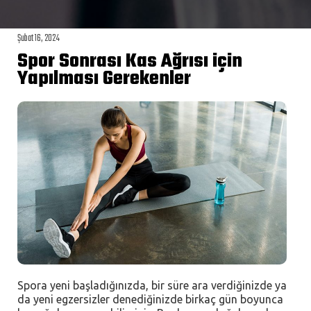
Şubat 16, 2024
Spor Sonrası Kas Ağrısı için
Yapılması Gerekenler
Spora yeni başladığınızda, bir süre ara verdiğinizde ya
da yeni egzersizler denediğinizde birkaç gün boyunca